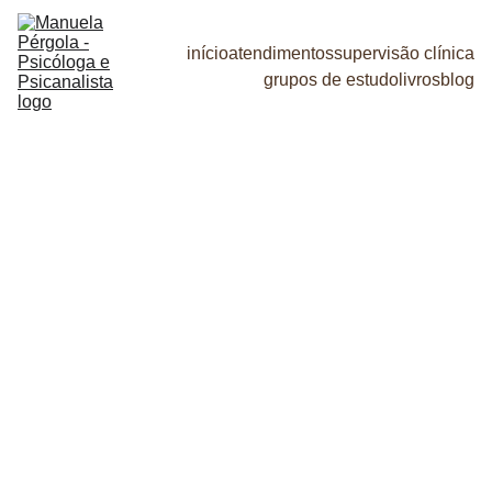
início
atendimentos
supervisão clínica
grupos de estudo
livros
blog
Manuela Pérgola